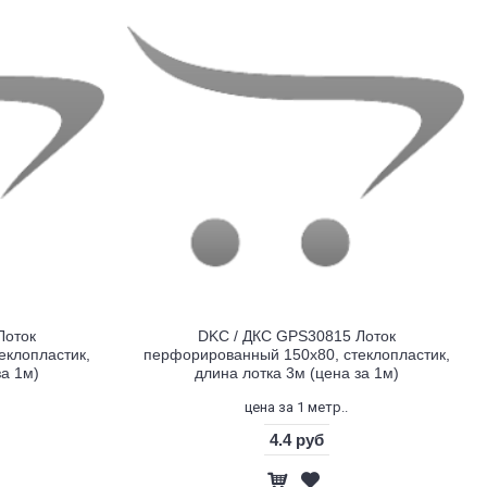
Лоток
DKC / ДКС GPS30815 Лоток
еклопластик,
перфорированный 150х80, стеклопластик,
за 1м)
длина лотка 3м (цена за 1м)
цена за 1 метр..
4.4 руб