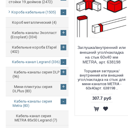
стойки 19 дюймов
(2472)
-
Короба кабельные
(1505)
Короб металлический
(4)
+
Кабель-каналы Экопласт
(Ecoplast)
(334)
+
Кабельные короба Efapel
Заглушка/внутренний или
(402)
внешний угол/накладка
на стык 60x40 мм
-
Кабель-канал Legrand
(336)
METRA, арт. 638198
Торцевая заглушка/
+
Кабель-каналы серия DLP
внутренний или внешний
(96)
угол/накладка на стык для
мини-каналов METRA -
+
Мини-плинтусы серия
60x40арт. 638198 ..
DLPlus
(83)
307.7 руб
-
Кабель-каналы серия
Metra
(83)
Кабель-канал серия
METRA 85х50 Legrand
(7)