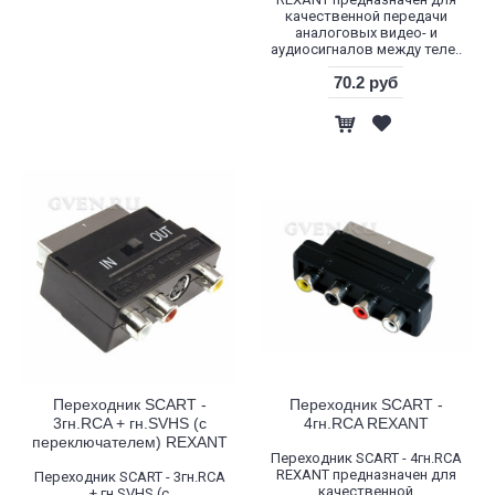
качественной передачи
аналоговых видео- и
аудиосигналов между теле..
70.2 руб
Переходник SCART -
Переходник SCART -
3гн.RCA + гн.SVHS (с
4гн.RCA REXANT
переключателем) REXANT
Переходник SCART - 4гн.RCA
REXANT предназначен для
Переходник SCART - 3гн.RCA
качественной
+ гн.SVHS (с