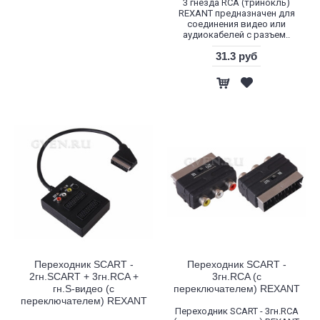
3 гнезда RCA (тринокль)
REXANT предназначен для
соединения видео или
аудиокабелей с разъем..
31.3 руб
Переходник SCART -
Переходник SCART -
2гн.SCART + 3гн.RCA +
3гн.RCA (с
гн.S-видео (с
переключателем) REXANT
переключателем) REXANT
Переходник SCART - 3гн.RCA