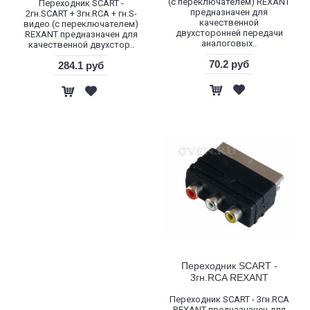
(с переключателем) REXANT
Переходник SCART -
предназначен для
2гн.SCART + 3гн.RCA + гн.S-
качественной
видео (с переключателем)
двухсторонней передачи
REXANT предназначен для
аналоговых..
качественной двухстор..
70.2 руб
284.1 руб
Переходник SCART -
3гн.RCA REXANT
Переходник SCART - 3гн.RCA
REXANT предназначен для