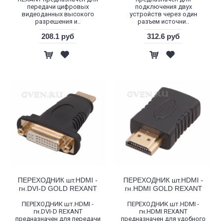
передачи цифровых
подключения двух
видеоданных высокого
устройств через один
разрешения и..
разъем источни..
208.1 руб
312.6 руб
ПЕРЕХОДНИК шт.HDMI -
ПЕРЕХОДНИК шт.HDMI -
гн.DVI-D GOLD REXANT
гн.HDMI GOLD REXANT
ПЕРЕХОДНИК шт.HDMI -
ПЕРЕХОДНИК шт.HDMI -
гн.DVI-D REXANT
гн.HDMI REXANT
предназначен для передачи
предназначен для удобного