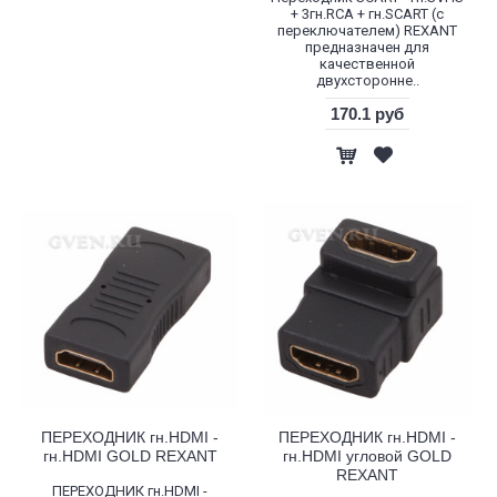
+ 3гн.RCA + гн.SCART (с
переключателем) REXANT
предназначен для
качественной
двухсторонне..
170.1 руб
ПЕРЕХОДНИК гн.HDMI -
ПЕРЕХОДНИК гн.HDMI -
гн.HDMI GOLD REXANT
гн.HDMI угловой GOLD
REXANT
ПЕРЕХОДНИК гн.HDMI -