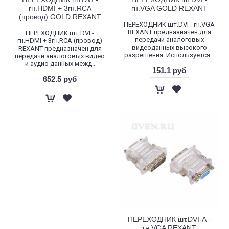
гн.HDMI + 3гн.RCA
гн.VGA GOLD REXANT
(провод) GOLD REXANT
ПЕРЕХОДНИК шт.DVI - гн.VGA
REXANT предназначен для
ПЕРЕХОДНИК шт.DVI -
передачи аналоговых
гн.HDMI + 3гн.RCA (провод)
видеоданных высокого
REXANT предназначен для
разрешения. Используется ..
передачи аналоговых видео
и аудио данных межд..
151.1 руб
652.5 руб
ПЕРЕХОДНИК шт.DVI-A -
гн.VGA REXANT