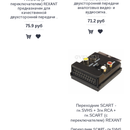
двухсторонней передачи
переключателем) REXANT
аналоговых видео- и
предназначен для
аудиосигна..
качественной
двухсторонней передачи ..
71.2 руб
75.9 руб
Переходник SCART -
гн.SVHS + 3гн.RCA +
гн.SCART (с
переключателем) REXANT
Переходник SCART - гн.SVHS