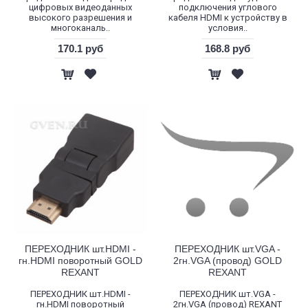
цифровых видеоданных
подключения углового
высокого разрешения и
кабеля HDMI к устройству в
многоканаль..
условия..
170.1 руб
168.8 руб
ПЕРЕХОДНИК шт.HDMI -
ПЕРЕХОДНИК шт.VGA -
гн.HDMI поворотный GOLD
2гн.VGA (провод) GOLD
REXANT
REXANT
ПЕРЕХОДНИК шт.HDMI -
ПЕРЕХОДНИК шт.VGA -
гн.HDMI поворотный
2гн.VGA (провод) REXANT