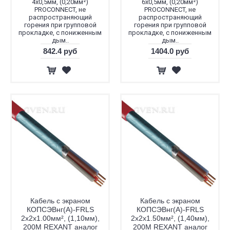
4х0,5мм, (0,20мм²)
6х0,5мм, (0,20мм²)
PROCONNECT, не
PROCONNECT, не
распространяющий
распространяющий
горения при групповой
горения при групповой
прокладке, с пониженным
прокладке, с пониженным
дым..
дым..
842.4 руб
1404.0 руб
Кабель с экраном
Кабель с экраном
КОПСЭВнг(А)-FRLS
КОПСЭВнг(А)-FRLS
2x2x1.00мм², (1,10мм),
2x2x1.50мм², (1,40мм),
200М REXANT аналог
200М REXANT аналог