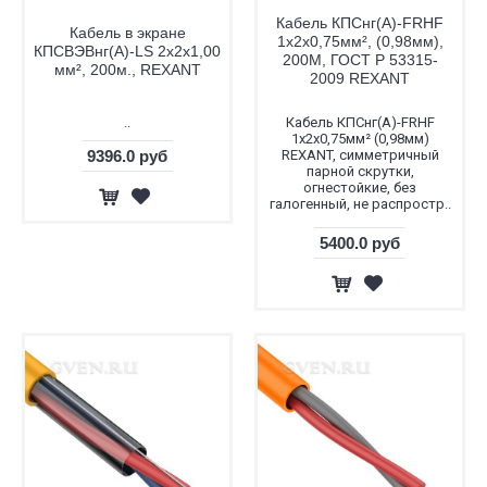
Кабель КПСнг(А)-FRHF
Кабель в экране
1х2х0,75мм², (0,98мм),
КПСВЭВнг(А)-LS 2х2х1,00
200М, ГОСТ Р 53315-
мм², 200м., REXANT
2009 REXANT
..
Кабель КПСнг(А)-FRHF
1x2x0,75мм² (0,98мм)
9396.0 руб
REXANT, симметричный
парной скрутки,
огнестойкие, без
галогенный, не распростр..
5400.0 руб