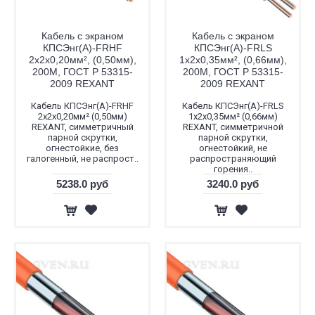
Кабель с экраном
Кабель с экраном
КПСЭнг(А)-FRHF
КПСЭнг(А)-FRLS
2х2х0,20мм², (0,50мм),
1x2x0,35мм², (0,66мм),
200М, ГОСТ Р 53315-
200М, ГОСТ Р 53315-
2009 REXANT
2009 REXANT
Кабель КПСЭнг(А)-FRHF
Кабель КПСЭнг(А)-FRLS
2x2x0,20мм² (0,50мм)
1x2x0,35мм² (0,66мм)
REXANT, симметричный
REXANT, симметричной
парной скрутки,
парной скрутки,
огнестойкие, без
огнестойкий, не
галогенный, не распрост..
распространяющий
горения..
5238.0 руб
3240.0 руб