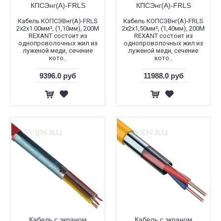
КПСЭнг(А)-FRLS
КПСЭнг(А)-FRLS
Кабель КОПСЭВнг(А)-FRLS
Кабель КОПСЭВнг(А)-FRLS
2x2x1.00мм², (1,10мм), 200М
2x2x1,50мм², (1,40мм), 200М
REXANT состоит из
REXANT состоит из
однопроволочных жил из
однопроволочных жил из
луженой меди, сечение
луженой меди, сечение
кото..
кото..
9396.0 руб
11988.0 руб
Кабель с экраном
Кабель с экраном