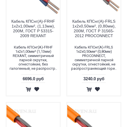
Кабель КПСнг(А)-FRHF
Кабель КПСнг(А)-FRLS
1х2х1,00мм², (1,13мм),
1x2x0,50мм², (0,80мм),
200М, ГОСТ Р 53315-
200М, ГОСТ Р 31565-
2009 REXANT
2012 PROCONNECT
Кабель КПСнг(А)-FRHF
Кабель КПСнг(А)-FRLS
1x2x1,00мм² (1,13мм)
1x2x0,50мм² (0,80мм)
REXANT, симметричный
PROCONNECT,
парной скрутки,
симметричной парной
огнестойкие, без
скрутки, огнестойкий, не
галогенный, не распростр..
распространяющий горе..
6696.0 руб
3240.0 руб