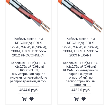
Кабель с экраном
Кабель с экраном
КПСЭнг(А)-FRLS
КПСЭнг(А)-FRLS
1x2x0,75мм², (0,98мм),
1x2x0,75мм², (0,98мм),
200М, ГОСТ Р 31565-
200М, ГОСТ Р 53315-
2012 PROCONNECT
2009 REXANT
Кабель КПСЭнг(А)-FRLS
Кабель КПСЭнг(А)-FRLS
1x2x0,75мм² (0,98мм)
1x2x0,75мм² (0,98мм)
PROCONNECT,
REXANT, симметричной
симметричной парной
парной скрутки,
скрутки, огнестойкий, не
огнестойкий, не
распространяющий гор..
распространяющий
горения..
4644.0 руб
4752.0 руб