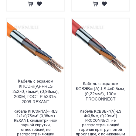
Кабель с экраном
Кабель с экраном
КПСЭнг(А)-FRLS
КСВЭВнг(А)-LS 4х0,5мм,
2x2x0,75мм², (0,98мм),
(0,22мм²), 100м
200М, ГОСТ Р 53315-
PROCONNECT
2009 REXANT
Кабель КПСЭнг(А)-FRLS
Кабель КСВЭВнг(А)-LS
2x2x0,75мм² (0,98мм)
4х0,5мм, (0,20мм²)
REXANT, симметричной
PROCONNECT, не
парной скрутки,
распространяющий
огнестойкий, не
горения при групповой
распространяющий
прокладке, с пониженным