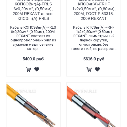
КОПСЭВнг(А)-FRLS
КПСЭнг(А)-FRHF
6x0,20мм², (0,50мм),
1х2х0,50мм², (0,80мм),
200М REXANT аналог
200М, ГОСТ Р 53315-
КПСЭнг(А)-FRLS
2009 REXANT
Кабель КОПСЭВнг(А)-FRLS
Кабель КПСЭнг(А)-FRHF
6x0,20мм², (0,50мм), 200М,
1x2x0,50мм² (0,80мм)
REXANT состоит из
REXANT, симметричный
однопроволочных жил из
парной скрутки,
луженой меди, сечение
огнестойкие, без
котор..
галогенный, не распрост..
5400.0 руб
5616.0 руб