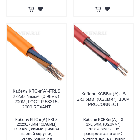
Кабель КПСнг(А)-FRLS
Кабель КСВВнг(А)-LS
2x2x0,75мм², (0,98мм),
2х0,5мм, (0,20мм²), 100м
200М, ГОСТ Р 53315-
PROCONNECT
2009 REXANT
Кабель КПСнг(А)-FRLS
Кабель КСВВнг(А)-LS
2x2x0,75мм² (0,98мм)
2х0,5мм, (0,20мм²)
REXANT, симметричной
PROCONNECT, не
парной скрутки,
распространяющий
огнестойкий, не
горения при групповой