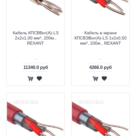
Кабель КПСВВнг(А)-LS
Кабель в экране
2х2х1,00 мм², 200м.,
КПСВЭВнг(А)-LS 1х2х0,50
REXANT
мм², 200м., REXANT
..
..
11340.0 руб
4266.0 руб